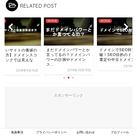
RELATED POST
O対策
SEO対策
SEO対策
まだドメインパワーとか
ドメインでSEO対策
正しいサイトの価値の
言ってるの？ドメインパ
嘘！SEO目的のドメ
抜き方】ドメインスコ
ワーの計測やドメイン
選定や中古ドメインの.
やリンクでは見えな
ス...
.
2019年
2019年10月15日
2018年9月16日
スポンサーリンク
免責事項
プライバシーポリシー
お問い合わせ
プロフィール