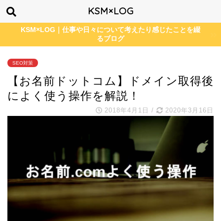
KSM×LOG
KSM×LOG｜仕事や日々について考えたり感じたことを綴
るブログ
SEO対策
【お名前ドットコム】ドメイン取得後
によく使う操作を解説！
2018年4月1日
/
2020年3月16日