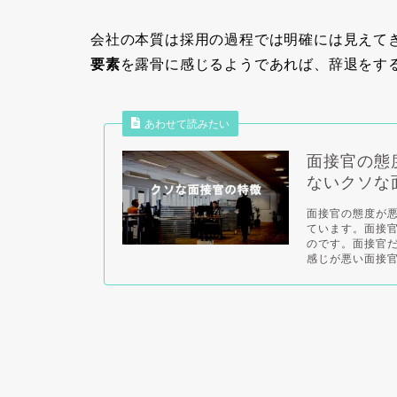
会社の本質は採用の過程では明確には見えて
要素
を露骨に感じるようであれば、辞退をす
あわせて読みたい
面接官の態
ないクソな
面接官の態度が
ています。面接
のです。面接官
感じが悪い面接官