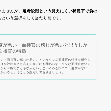
きませんが、
選考段階という見えにくい状況下で負の
るという選択をして当たり前です。
度が悪い・面接官の感じが悪いと思うしか
面接官の特徴
悪い・面接官の感じが悪い、というクソな面接官の特徴を紹介し
官は会社の顔とも言える存在にも関わらず、クソな面接官はいる
だから有能でまともな人という思い込みを捨てて、態度が悪い・
がいるということを想定しておきましょう。...