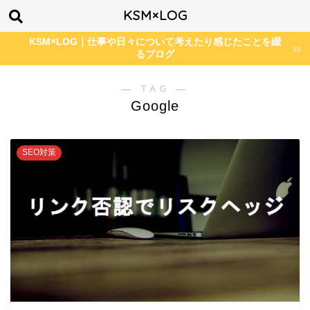
KSM×LOG
KSM×LOG｜仕事や日々について考えたり感じたことを綴
るブログ
― TAG ―
Google
SEO対策