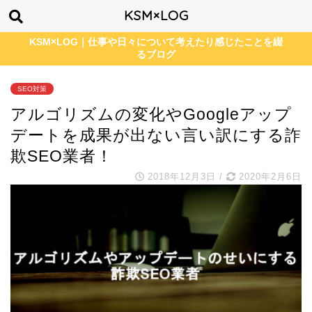
KSM×LOG
KSM×LOG｜仕事や日々について考えたり感じたことを綴
るブログ
SEO対策
アルゴリズムの変化やGoogleアップ
デートを成果が出ない言い訳にする詐
欺SEO業者！
2018年12月3日
/
2020年2月6日