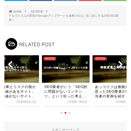
HOME
SEO対策
アルゴリズムの変化やGoogleアップデートを成果が出ない言い訳にする詐欺SEO業
者！
RELATED POST
O対策
SEO対策
SEO対策
EO効果とリスクの面か
SEO業者がいう「SEO的
あっコイツは無能だ
「価値があるサイト」
に問題がないコンテン
思ったSEO業者の営
「価値がないサイト...
ツ」という狂った考え...
当者の実例を紹介！
2018年8月2日
2018年7月6日
2018年7
スポンサーリンク