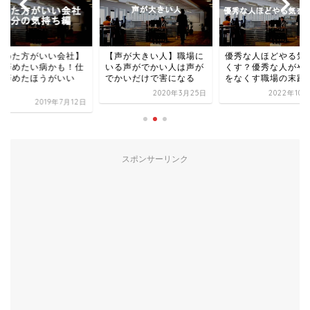
辞めた方がいい会社】
【声が大きい人】職場に
優秀な人ほどやる気
社辞めたい病かも！仕
いる声がでかい人は声が
くす？優秀な人がや
を辞めたほうがいい
でかいだけで害になる
をなくす職場の末路
.
2020年3月25日
2022年10
2019年7月12日
スポンサーリンク