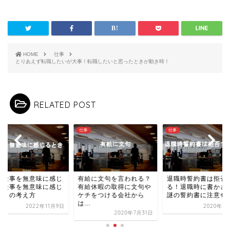
HOME
仕事
とりあえず転職したいが大事！転職したいと思ったときが動き時！
RELATED POST
仕事
仕事
の仕事を無意味に感じ
有給に文句を言われる？
退職時誓約書は拒否
？仕事を無意味に感じ
有給休暇の取得に文句や
る！退職時に書かさ
ときの考え方
ケチをつける会社から
謎の誓約書に注意せ
は...
2022年11月9日
2020年9
2020年7月31日