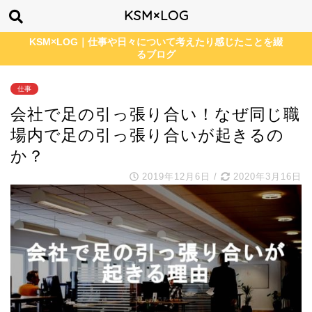
KSM×LOG
KSM×LOG｜仕事や日々について考えたり感じたことを綴
るブログ
仕事
会社で足の引っ張り合い！なぜ同じ職
場内で足の引っ張り合いが起きるの
か？
2019年12月6日
/
2020年3月16日