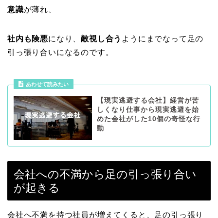
意識
が薄れ、
社内も険悪
になり、
敵視し合う
ようにまでなって足の
引っ張り合いになるのです。
あわせて読みたい
【現実逃避する会社】経営が苦
しくなり仕事から現実逃避を始
めた会社がした10個の奇怪な行
動
会社への不満から足の引っ張り合い
が起きる
会社へ不満を持つ社員が増えてくると、足の引っ張り