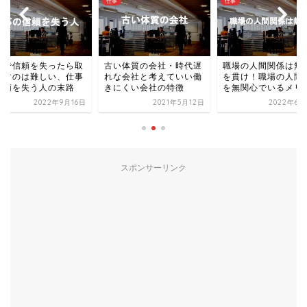
仕事
仕事
事で信頼を失ったら取
古い体質の会社・時代遅
職場の人間関係は無
戻すのは難しい、仕事
れな会社と考えていい働
を貫け！職場の人間
信頼を失う人の末路
きにくい会社の特徴
を無関心でいるメリ
2022年9月16日
2021年5月12日
2022年6月
スポンサーリンク