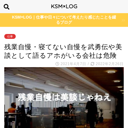
KSM×LOG
KSM×LOG｜仕事や日々について考えたり感じたことを綴
るブログ
仕事
残業自慢・寝てない自慢を武勇伝や美
談として語るアホがいる会社は危険
2021年4月7日
/
2022年2月26日