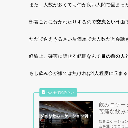
また、人数が多くても仲が良い人間で固まっ
部署ごとに分かれたりするので
交流という面
ただでさえうるさい居酒屋で大人数だと会話
経験上、確実に話せる範囲なんて
目の前の人と
もし飲み会が嫌では無ければ4人程度に収ま
あわせて読みたい
飲みニケー
苦痛な飲み
飲みニケーショ
会を通じてコミ