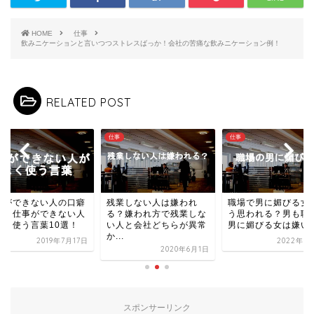
HOME
仕事
飲みニケーションと言いつつストレスばっか！会社の苦痛な飲みニケーション例！
RELATED POST
仕事
仕事
事ができない人の口癖
残業しない人は嫌われ
職場で男に媚びる女
は？仕事ができない人
る？嫌われ方で残業しな
う思われる？男も職
よく使う言葉10選！
い人と会社どちらが異常
男に媚びる女は嫌い
か...
2019年7月17日
2022年7
2020年6月1日
スポンサーリンク