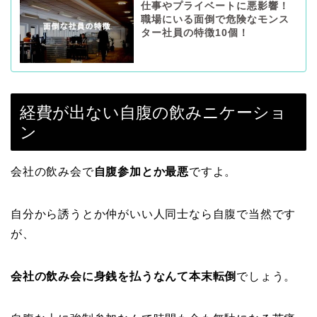
仕事やプライベートに悪影響！
職場にいる面倒で危険なモンス
ター社員の特徴10個！
経費が出ない自腹の飲みニケーショ
ン
会社の飲み会で
自腹参加とか最悪
ですよ。
自分から誘うとか仲がいい人同士なら自腹で当然です
が、
会社の飲み会に身銭を払うなんて本末転倒
でしょう。