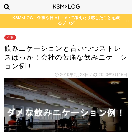
KSM×LOG
KSM×LOG｜仕事や日々について考えたり感じたことを綴
るブログ
仕事
飲みニケーションと言いつつストレ
スばっか！会社の苦痛な飲みニケーシ
ョン例！
2019年2月23日
/
2020年3月16日