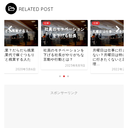
RELATED POST
仕事
仕事
活残業？だらだら残業
社員のモチベーションを
月曜日は仕事に行き
て残業代で稼ぐつもり
下げる社長がやりがちな
ない？月曜日は特に
わざと残業する人た
言動や行動とは？
に行きたくないと思
.
理...
2023年8月9日
2020年3月6日
2022年2月
スポンサーリンク