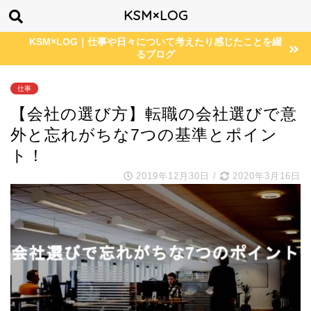
KSM×LOG
KSM×LOG｜仕事や日々について考えたり感じたことを綴
るブログ
仕事
【会社の選び方】転職の会社選びで意
外と忘れがちな7つの基準とポイン
ト！
2019年12月30日
/
2020年3月16日