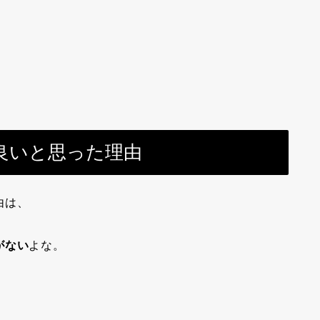
良いと思った理由
由は、
がない
よな。