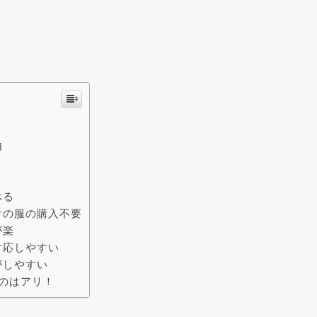
由
べる
けの服の購入不要
が楽
対応しやすい
がしやすい
のはアリ！