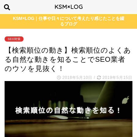
KSM×LOG
KSM×LOG｜仕事や日々について考えたり感じたことを綴
るブログ
SEO対策
【検索順位の動き】検索順位のよくあ
る自然な動きを知ることでSEO業者
のウソを見抜く！
2018年5月10日
/
2019年5月15日