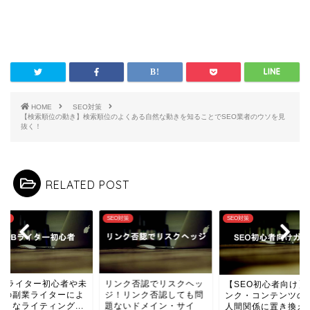
HOME
SEO対策
【検索順位の動き】検索順位のよくある自然な動きを知ることでSEO業者のウソを見
抜く！
RELATED POST
O対策
SEO対策
SEO対策
EBライター初心者や未
リンク否認でリスクヘッ
【SEO初心者向け】
験の副業ライターによ
ジ！リンク否認しても問
ンク・コンテンツの
ダメなライティング...
題ないドメイン・サイ
人間関係に置き換える.