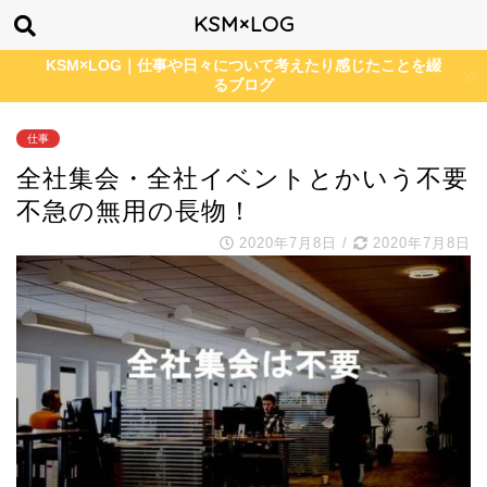
KSM×LOG
KSM×LOG｜仕事や日々について考えたり感じたことを綴
るブログ
仕事
全社集会・全社イベントとかいう不要
不急の無用の長物！
2020年7月8日
/
2020年7月8日