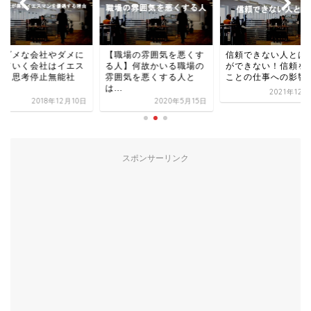
ぜダメな会社やダメに
【職場の雰囲気を悪くす
信頼できない人とは
っていく会社はイエス
る人】何故かいる職場の
ができない！信頼を
ンと思考停止無能社
雰囲気を悪くする人と
ことの仕事への影響
.
は...
2021年12
2018年12月10日
2020年5月15日
スポンサーリンク