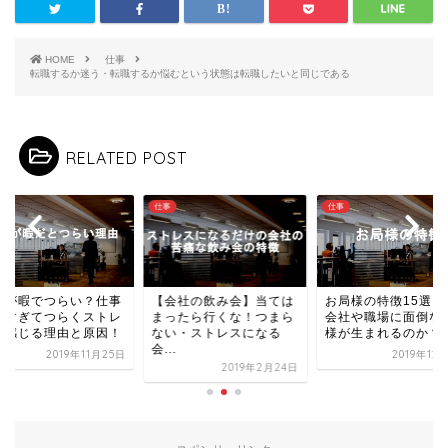
HOME
仕事
転職するか迷う・転職するか悩むという状態は転職したいと同じである
RELATED POST
仕事
仕事
事が暇でつらい？仕事
【会社の飲み会】当ては
お局様の特徴15選！
暇すぎてつらくストレ
まったら行くな！つまら
会社や職場に面倒な
を感じる理由と原因！
ない・ストレスになる
様が生まれるのか？
会...
2019年11月25日
2019年12
2019年2月24日