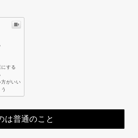
る
重にする
る
い方がいい
よう
のは普通のこと