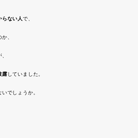
からない人
で、
のか、
が、
披露
していました。
ないでしょうか。