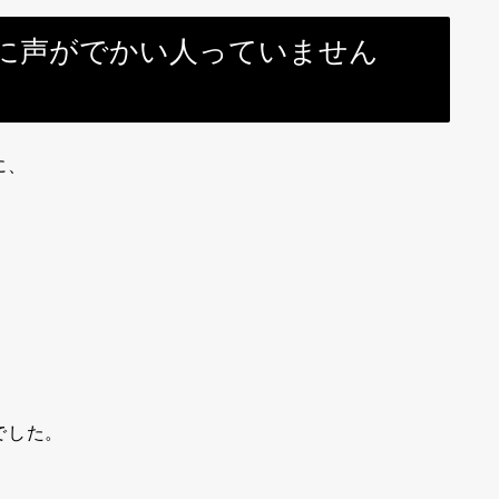
に声がでかい人っていません
に、
でした。