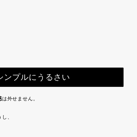
シンプルにうるさい
惑
は外せません。
うし、