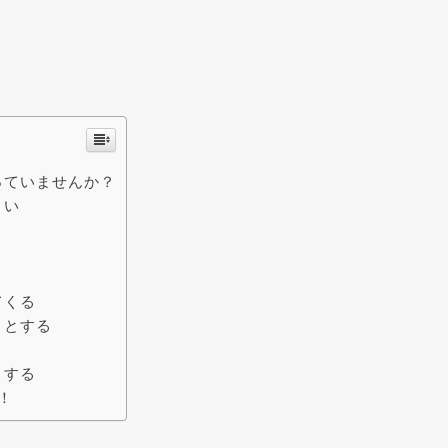
っていませんか？
さい
てくる
うとする
りする
！