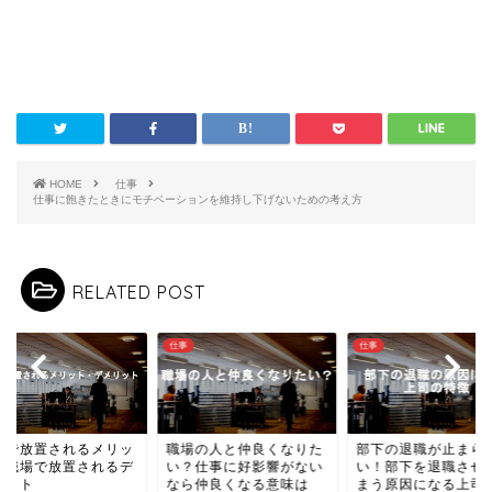
HOME
仕事
仕事に飽きたときにモチベーションを維持し下げないための考え方
RELATED POST
仕事
仕事
場で放置されるメリッ
職場の人と仲良くなりた
部下の退職が止まら
と職場で放置されるデ
い？仕事に好影響がない
い！部下を退職させ
リット
なら仲良くなる意味は
まう原因になる上司