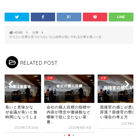
HOME
仕事
やりたい仕事が見つからないなら給料が高いやれる仕事を選ぶべき
RELATED POST
仕事
仕事
議は長いと意味がな
会社の個人目標の指標や
面接官の感じが悪い
！なぜ会議が長いと無
内容が理念や価値観など
辞退？面接官の態度
味な時間になってしま
曖昧で役に立たない茶
い場合の考え方
.
番...
2023年8月
2020年2月26日
2020年8月14日