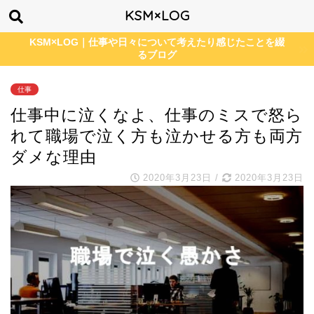
KSM×LOG
KSM×LOG｜仕事や日々について考えたり感じたことを綴
るブログ
仕事
仕事中に泣くなよ、仕事のミスで怒ら
れて職場で泣く方も泣かせる方も両方
ダメな理由
2020年3月23日
/
2020年3月23日