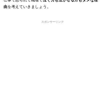
仕事で怒られて職場で
泣く方も泣かせる方もダメな理
由
を考えていきましょう。
スポンサーリンク