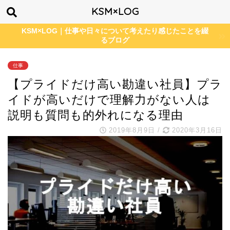
KSM×LOG
KSM×LOG｜仕事や日々について考えたり感じたことを綴
るブログ
仕事
【プライドだけ高い勘違い社員】プラ
イドが高いだけで理解力がない人は
説明も質問も的外れになる理由
2019年8月9日
/
2020年3月16日