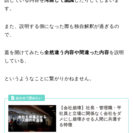
話している内容を
湾曲して認識
したりしてしまいま
す。
また、説明する側になった際も独自解釈が過ぎるの
で、
蓋を開けてみたら
全然違う内容や間違った内容
を説明
している、
というようなことに繋がりかねません。
あわせて読みたい
【会社崩壊】社長・管理職・平
社員と立場に関係なく会社をダ
メにし崩壊させる人間に共通す
る特徴