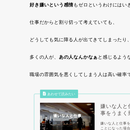
好き嫌いという感情
もゼロというわけにはい
仕事だからと割り切って考えていても、
どうしても気に障る人が出てきてしまったり
多くの人が、
あの人なんかなぁ
と感じるよう
職場の雰囲気を悪くしてしまう人
は高い確率
あわせて読みたい
嫌いな人と
事をうまく
嫌いな人と仕事
ことになった場